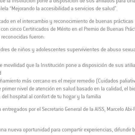
que la Institución pone a disposición de sus afiliados para un
lela “Mejorando la accesibilidad a servicios de salud”.
cado en el intercambio y reconocimiento de buenas prácticas 
 con cinco Certificados de Mérito en el Premio de Buenas Práct
 reconocidas fueron:
adres de niños y adolescentes supervivientes de abuso sexual
de movilidad que la Institución pone a disposición de sus afil
d
amiento más cercano es el mejor remedio (Cuidados paliativo
 primer nivel de atención en salud basado en la calidad, el bi
 del hospital al confort de tu hogar y la familia
entregados por el Secretario General de la AISS, Marcelo Abi
una nueva oportunidad para compartir experiencias, difundir 