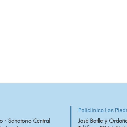
Policlinico Las Pied
o - Sanatorio Central
José Batlle y Ordoñ